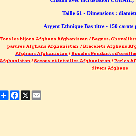
Chaton avec incrustation CORAI
Taille 61 - Dimensions : diamè
Argent Ethnique Bas titre - 150 carat
Tous les bijoux Afghans Afghanistan /
Bagues, Chevaliè
parures Afghans Afghanistan
/
Bracelets Afghans Af
Afghans Afghanistan
/
Boucles Pendants d'oreill
Afghanistan
/
Sceaux et intailles Afghanistan
/
Perles A
divers Afghans
Partager
Facebook
X
Email