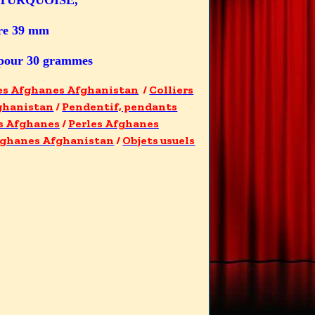
L, TURQUOISE,
tre 39 mm
s pour 30 grammes
res Afghanes Afghanistan
/
Colliers
ghanistan
/
Pendentif, pendants
es Afghanes
/
Perles Afghanes
fghanes Afghanistan
/
Objets usuels