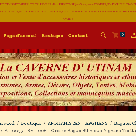
CONSTITUTIONS HISTORIQUES TOUTES EPOQUES - De la PREHISTOIRE jusqu'à nos jours - ETHNIQUE, FOLKLORIQUE, T
 WW2 - OBJETS, MEUBLES et MOBILIERS - LOCATION, CREATION et REALISATION D'EXPOSITIONS TEMPORAIRES et
ANCIENS
0
Page d'accueil
Boutique
Contact
Accueil
Boutique
AFGHANISTAN - AFGHANS
Bagues, C
AF-0055 - BAF-006 - Grosse Bague Ethnique Afghane Tibétain