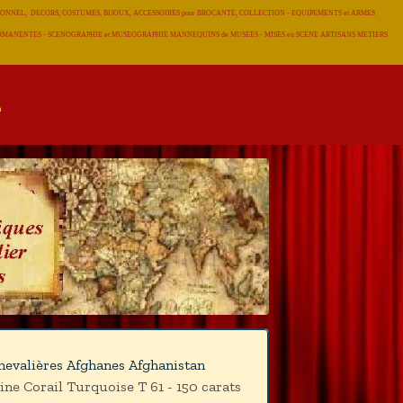
RADITIONNEL, DECORS, COSTUMES, BIJOUX, ACCESSOIRES pour BROCANTE, COLLECTION - EQUIPEMENTS et ARMES
 PERMANENTES - SCENOGRAPHIE et MUSEOGRAPHIE MANNEQUINS de MUSEES - MISES en SCENE ARTISANS METIERS
hevalières Afghanes Afghanistan
e Corail Turquoise T 61 - 150 carats