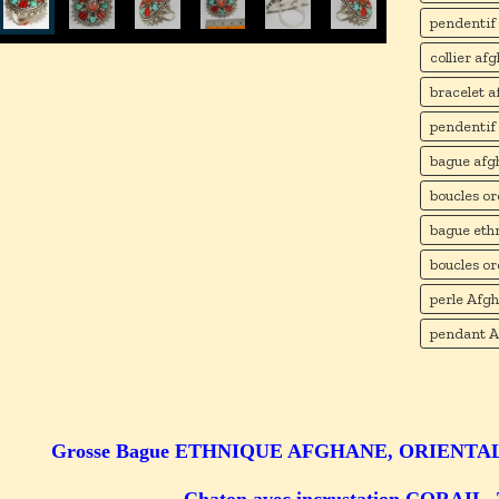
pendentif
collier af
bracelet a
pendentif
bague afg
boucles or
bague eth
boucles or
perle Afg
pendant A
Grosse Bague ETHNIQUE AFGHANE, ORIENTA