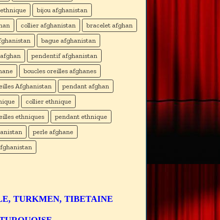
 ethnique
bijou afghanistan
ghan
collier afghanistan
bracelet afghan
fghanistan
bague afghanistan
 afghan
pendentif afghanistan
hane
boucles oreilles afghanes
eilles Afghanistan
pendant afghan
nique
collier ethnique
eilles ethniques
pendant ethnique
hanistan
perle afghane
fghanistan
LE, TURKMEN, TIBETAINE