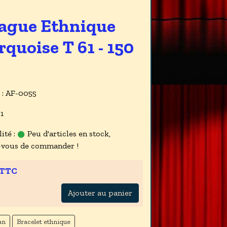
Bague Ethnique
quoise T 61 - 150
 : AF-0055
 1
ité :
Peu d'articles en stock,
-vous de commander !
 TTC
Ajouter au panier
an
Bracelet ethnique