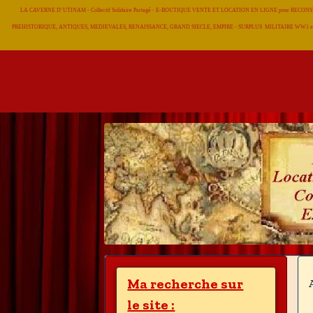
LA CAVERNE D' UTINAM - Collectif Solidaire Partagé - E-BOUTIQUE VENTE ET LOCATION EN LIGNE pour RE
PREHISTORIQUE, ANTIQUES, MEDIEVALES, RENAISSANCE, GRAND SIECLE, EMPIRE - SURPLUS MILITAIRE WW1 et
Ma recherche sur
le site :