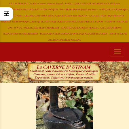
LA CAVERNE D' UTINAM - Collectif Solidaire Partagé - E-BOUTIQUE VENTE ET LOCATION EN LIGNE pour
RECONSTITUTIONS HISTORIQUES TOUTES EPOQUES - De la PREHISTOIRE jusqu'à nos jours - ETHNIQUE, FOLKLORIQUE,
TRADITIONNEL, DECORS, COSTUMES, BIJOUX, ACCESSOIRES pour BROCANTE, COLLECTION - EQUIPEMENTS
et ARMES PREHISTORIQUE, ANTIQUES, MEDIEVALES, RENAISSANCE, GRAND SIECLE, EMPIRE - SURPLUS MILITAIRE
WW1 et WW2 - OBJETS, MEUBLES et MOBILIERS - LOCATION, CREATION et REALISATION D'EXPOSITIONS
TEMPORAIRES et PERMANENTES - SCENOGRAPHIE et MUSEOGRAPHIE MANNEQUINS de MUSEES - MISES en SCENE
ARTISANS METIERS
ANCIENS