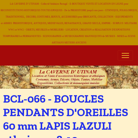
LA CAVERNE D' UTINAM - Collectif Solidaire Partagé - E-BOUTIQUE VENTE ET LOCATION EN LIGNE pour
RECONSTITUTIONS HISTORIQUES TOUTES EPOQUES - De la PREHISTOIRE jusqu'à nos jours - ETHNIQUE, FOLKLORIQUE,
TRADITIONNEL, DECORS, COSTUMES, BIJOUX, ACCESSOIRES pour BROCANTE, COLLECTION - EQUIPEMENTS
et ARMES PREHISTORIQUE, ANTIQUES, MEDIEVALES, RENAISSANCE, GRAND SIECLE, EMPIRE - SURPLUS MILITAIRE
WW1 et WW2 - OBJETS, MEUBLES et MOBILIERS - LOCATION, CREATION et REALISATION D'EXPOSITIONS
TEMPORAIRES et PERMANENTES - SCENOGRAPHIE et MUSEOGRAPHIE MANNEQUINS de MUSEES - MISES en SCENE
ARTISANS METIERS
ANCIENS
BCL-066 - BOUCLES
PENDANTS D'OREILLES
60 mm LAPIS LAZULI