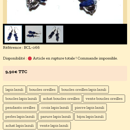
Référence : BCL-066
Disponibilité :
Article en rupture totale ! Commande impossible.
9,90€ TTC
lapis lazuli
boucles oreilles
boucles oreilles lapis lazuli
boucles lapis lazuli
achat boucles oreilles
vente boucles oreilles
pendants oreilles
croix lapis lazuli
pierre lapis lazuli
perles lapis lazuli
parure lapis lazuli
bijou lapis lazuli
achat lapis lazuli
vente lapis lazuli