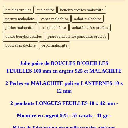
boucles oreilles
malachite
boucles oreilles malachite
parure malachite
vente malachite
achat malachite
perles malachite
croix malachite
achat boucles oreilles
vente boucles oreilles
pierre malachite pendants oreilles
boucles malachite
bijou malachite
Jolie paire de BOUCLES D'OREILLES
FEUILLES 100 mm en argent 925 et MALACHITE
2 Perles en MALACHITE poli en LANTERNES 10 x
12 mm
2 pendants LONGUES FEUILLES 10 x 42 mm -
Monture en argent 925 - 55 carats - 11 gr -
Bijou de fabrication manuelle par des artisans