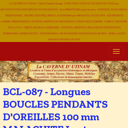
LA CAVERNE D' UTINAM - Collectif Solidaire Partagé - E-BOUTIQUE VENTE ET LOCATION EN LIGNE pour
RECONSTITUTIONS HISTORIQUES TOUTES EPOQUES - De la PREHISTOIRE jusqu'à nos jours - ETHNIQUE, FOLKLORIQUE,
TRADITIONNEL, DECORS, COSTUMES, BIJOUX, ACCESSOIRES pour BROCANTE, COLLECTION - EQUIPEMENTS
et ARMES PREHISTORIQUE, ANTIQUES, MEDIEVALES, RENAISSANCE, GRAND SIECLE, EMPIRE - SURPLUS MILITAIRE
WW1 et WW2 - OBJETS, MEUBLES et MOBILIERS - LOCATION, CREATION et REALISATION D'EXPOSITIONS
TEMPORAIRES et PERMANENTES - SCENOGRAPHIE et MUSEOGRAPHIE MANNEQUINS de MUSEES - MISES en SCENE
ARTISANS METIERS
ANCIENS
BCL-087 - Longues
BOUCLES PENDANTS
D'OREILLES 100 mm