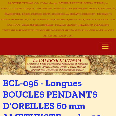
LA CAVERNE D' UTINAM - Collectif Solidaire Partagé - E-BOUTIQUE VENTE ET LOCATION EN LIGNE pour
RECONSTITUTIONS HISTORIQUES TOUTES EPOQUES - De la PREHISTOIRE jusqu'à nos jours - ETHNIQUE, FOLKLORIQUE,
TRADITIONNEL, DECORS, COSTUMES, BIJOUX, ACCESSOIRES pour BROCANTE, COLLECTION - EQUIPEMENTS
et ARMES PREHISTORIQUE, ANTIQUES, MEDIEVALES, RENAISSANCE, GRAND SIECLE, EMPIRE - SURPLUS MILITAIRE
WW1 et WW2 - OBJETS, MEUBLES et MOBILIERS - LOCATION, CREATION et REALISATION D'EXPOSITIONS
TEMPORAIRES et PERMANENTES - SCENOGRAPHIE et MUSEOGRAPHIE MANNEQUINS de MUSEES - MISES en SCENE
ARTISANS METIERS
ANCIENS
BCL-096 - Longues
BOUCLES PENDANTS
D'OREILLES 60 mm