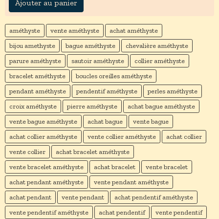
Ajouter au panier
améthyste
vente améthyste
achat améthyste
bijou amethyste
bague améthyste
chevalière améthyste
parure améthyste
sautoir améthyste
collier améthyste
bracelet améthyste
boucles oreilles améthyste
pendant améthyste
pendentif améthyste
perles améthyste
croix améthyste
pierre améthyste
achat bague améthyste
vente bague améthyste
achat bague
vente bague
achat collier améthyste
vente collier améthyste
achat collier
vente collier
achat bracelet améthyste
vente bracelet améthyste
achat bracelet
vente bracelet
achat pendant améthyste
vente pendant améthyste
achat pendant
vente pendant
achat pendentif améthyste
vente pendentif améthyste
achat pendentif
vente pendentif