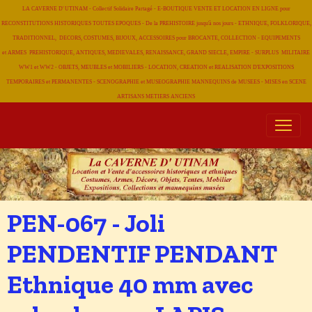
LA CAVERNE D' UTINAM - Collectif Solidaire Partagé - E-BOUTIQUE VENTE ET LOCATION EN LIGNE pour
RECONSTITUTIONS HISTORIQUES TOUTES EPOQUES - De la PREHISTOIRE jusqu'à nos jours - ETHNIQUE, FOLKLORIQUE,
TRADITIONNEL, DECORS, COSTUMES, BIJOUX, ACCESSOIRES pour BROCANTE, COLLECTION - EQUIPEMENTS
et ARMES PREHISTORIQUE, ANTIQUES, MEDIEVALES, RENAISSANCE, GRAND SIECLE, EMPIRE - SURPLUS MILITAIRE
WW1 et WW2 - OBJETS, MEUBLES et MOBILIERS - LOCATION, CREATION et REALISATION D'EXPOSITIONS
TEMPORAIRES et PERMANENTES - SCENOGRAPHIE et MUSEOGRAPHIE MANNEQUINS de MUSEES - MISES en SCENE
ARTISANS METIERS
ANCIENS
PEN-067 - Joli
PENDENTIF PENDANT
Ethnique 40 mm avec