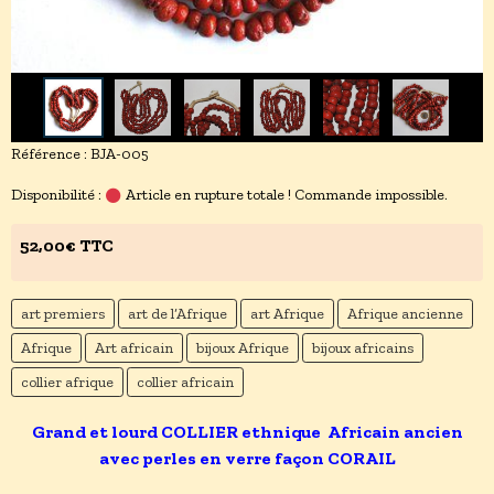
Référence : BJA-005
Disponibilité :
Article en rupture totale ! Commande impossible.
52,00€ TTC
art premiers
art de l’Afrique
art Afrique
Afrique ancienne
Afrique
Art africain
bijoux Afrique
bijoux africains
collier afrique
collier africain
Grand et lourd COLLIER ethnique Africain ancien
avec perles en verre façon CORAIL