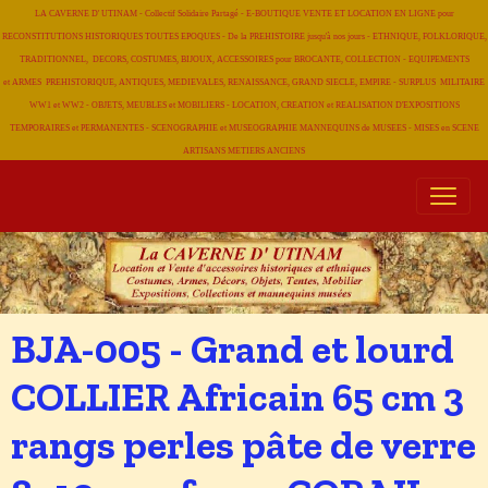
LA CAVERNE D' UTINAM - Collectif Solidaire Partagé - E-BOUTIQUE VENTE ET LOCATION EN LIGNE pour
RECONSTITUTIONS HISTORIQUES TOUTES EPOQUES - De la PREHISTOIRE jusqu'à nos jours - ETHNIQUE, FOLKLORIQUE,
TRADITIONNEL, DECORS, COSTUMES, BIJOUX, ACCESSOIRES pour BROCANTE, COLLECTION - EQUIPEMENTS
et ARMES PREHISTORIQUE, ANTIQUES, MEDIEVALES, RENAISSANCE, GRAND SIECLE, EMPIRE - SURPLUS MILITAIRE
WW1 et WW2 - OBJETS, MEUBLES et MOBILIERS - LOCATION, CREATION et REALISATION D'EXPOSITIONS
TEMPORAIRES et PERMANENTES - SCENOGRAPHIE et MUSEOGRAPHIE MANNEQUINS de MUSEES - MISES en SCENE
ARTISANS METIERS
ANCIENS
BJA-005 - Grand et lourd
COLLIER Africain 65 cm 3
rangs perles pâte de verre