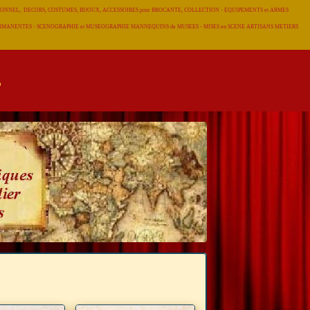
RADITIONNEL, DECORS, COSTUMES, BIJOUX, ACCESSOIRES pour BROCANTE, COLLECTION - EQUIPEMENTS et ARMES
 PERMANENTES - SCENOGRAPHIE et MUSEOGRAPHIE MANNEQUINS de MUSEES - MISES en SCENE ARTISANS METIERS