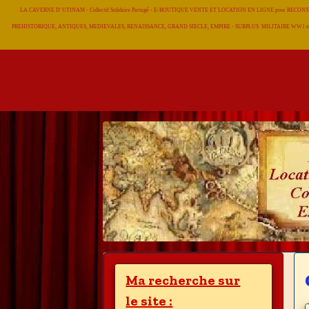
LA CAVERNE D' UTINAM - Collectif Solidaire Partagé - E-BOUTIQUE VENTE ET LOCATION EN LIGNE pour RE
PREHISTORIQUE, ANTIQUES, MEDIEVALES, RENAISSANCE, GRAND SIECLE, EMPIRE - SURPLUS MILITAIRE WW1 et
Ma recherche sur
le site :