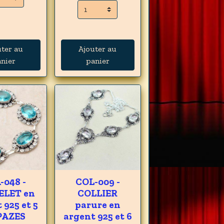
uter au
Ajouter au
nier
panier
-048 -
COL-009 -
ELET en
COLLIER
 925 et 5
parure en
PAZES
argent 925 et 6