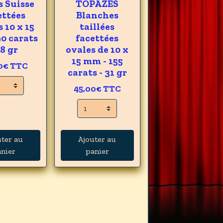
s Suisse
TOPAZES
ettées
Blanches
 10 x 15
taillées
0 carats
facettées
18 gr
ovales de 10 x
15 mm - 155
0€
TTC
carats - 31 gr
45,00€
TTC
uter au
Ajouter au
nier
panier