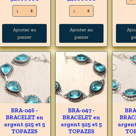
Ajouter au
Ajouter au
Ajo
panier
panier
pa
BRA-046 -
BRA-047 -
BRA
BRACELET en
BRACELET en
BRAC
argent 925 et 5
argent 925 et 5
argent
TOPAZES
TOPAZES
TO