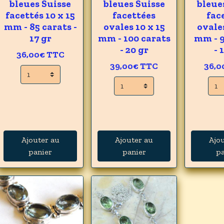
bleues Suisse
bleues Suisse
bleue
facettés 10 x 15
facettées
fac
mm - 85 carats -
ovales 10 x 15
ovales
17 gr
mm - 100 carats
mm - 9
- 20 gr
- 
36,00€
TTC
39,00€
TTC
36,0
Ajouter au
Ajouter au
Ajo
panier
panier
pa