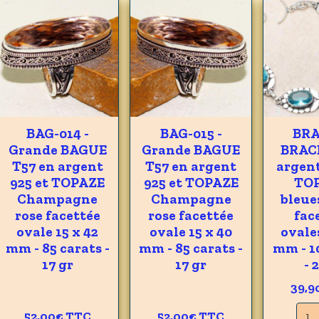
BAG-014 -
BAG-015 -
BRA
Grande BAGUE
Grande BAGUE
BRAC
T57 en argent
T57 en argent
argent
925 et TOPAZE
925 et TOPAZE
TO
Champagne
Champagne
bleue
rose facettée
rose facettée
fac
ovale 15 x 42
ovale 15 x 40
ovales
mm - 85 carats -
mm - 85 carats -
mm - 1
17 gr
17 gr
- 
39,9
52,00€
TTC
52,00€
TTC