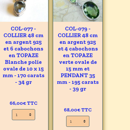
COL-077 -
COL-079 -
COLLIER 48 cm
COLLIER 48 cm
en argent 925
en argent 925
et 6 cabochons
et 4 cabochons
en TOPAZE
en TOPAZE
Blanche polie
verte ovale de
ovale de 10 x 15
15 mm et
mm - 170 carats
PENDANT 35
- 34 gr
mm - 195 carats
- 39 gr
66,00€
TTC
68,00€
TTC