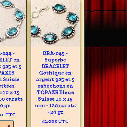
-044 -
BRA-045 -
ELET en
Superbe
 925 et 5
BRACELET
PAZES
Gothique en
s Suisse
argent 925 et 5
ettées
cabochons en
 10 x 15
TOPAZE Bleue
00 carats
Suisse 10 x 15
20 gr
mm - 120 carats
- 24 gr
0€
TTC
41,00€
TTC