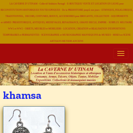
LA CAVERNE D' UTINAM - Collectif Solidaire Partagé - E-BOUTIQUE VENTE ET LOCATION EN LIGNE pour
RECONSTITUTIONS HISTORIQUES TOUTES EPOQUES - De la PREHISTOIRE jusqu'à nos jours - ETHNIQUE, FOLKLORIQUE,
TRADITIONNEL, DECORS, COSTUMES, BIJOUX, ACCESSOIRES pour BROCANTE, COLLECTION - EQUIPEMENTS
et ARMES PREHISTORIQUE, ANTIQUES, MEDIEVALES, RENAISSANCE, GRAND SIECLE, EMPIRE - SURPLUS MILITAIRE
WW1 et WW2 - OBJETS, MEUBLES et MOBILIERS - LOCATION, CREATION et REALISATION D'EXPOSITIONS
TEMPORAIRES et PERMANENTES - SCENOGRAPHIE et MUSEOGRAPHIE MANNEQUINS de MUSEES - MISES en SCENE
ARTISANS METIERS
ANCIENS
khamsa