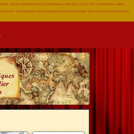
RADITIONNEL, DECORS, COSTUMES, BIJOUX, ACCESSOIRES pour BROCANTE, COLLECTION - EQUIPEMENTS et ARMES
 PERMANENTES - SCENOGRAPHIE et MUSEOGRAPHIE MANNEQUINS de MUSEES - MISES en SCENE ARTISANS METIERS