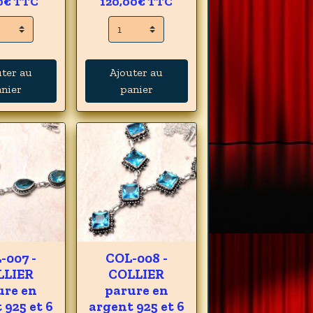
0€
TTC
120,00€
TTC
uter au
Ajouter au
nier
panier
-007 -
COL-008 -
LLIER
COLLIER
ure en
parure en
 925 et 6
argent 925 et 6