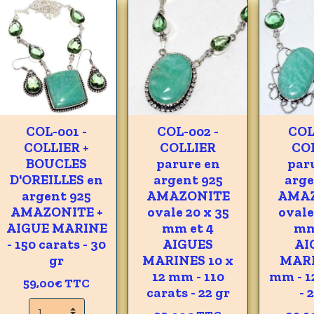
COL-001 -
COL-002 -
COL
COLLIER +
COLLIER
CO
BOUCLES
parure en
par
D'OREILLES en
argent 925
arge
argent 925
AMAZONITE
AMA
AMAZONITE +
ovale 20 x 35
ovale
AIGUE MARINE
mm et 4
mm
- 150 carats - 30
AIGUES
AI
gr
MARINES 10 x
MARI
12 mm - 110
mm - 1
59,00€
TTC
carats - 22 gr
- 