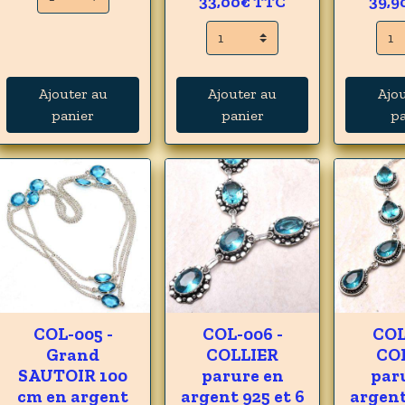
33,00€
TTC
39,9
Ajouter au
Ajouter au
Ajo
panier
panier
pa
COL-005 -
COL-006 -
COL
Grand
COLLIER
CO
SAUTOIR 100
parure en
par
cm en argent
argent 925 et 6
argent