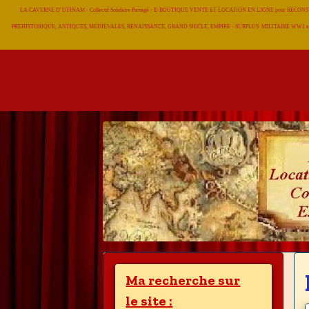
LA CAVERNE D' UTINAM - Collectif Solidaire Partagé - E-BOUTIQUE VENTE ET LOCATION EN LIGNE pour RE
PREHISTORIQUE, ANTIQUES, MEDIEVALES, RENAISSANCE, GRAND SIECLE, EMPIRE - SURPLUS MILITAIRE WW1 et
Ma recherche sur
le site :