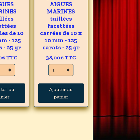
GUES
AIGUES
RINES
MARINES
llées
taillées
ettées
facettées
es de 10
carrées de 10 x
mm - 125
10 mm - 125
 - 25 gr
carats - 25 gr
0€
TTC
38,00€
TTC
uter au
Ajouter au
nier
panier