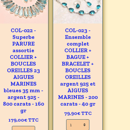
COL-022 -
COL-023 -
Superbe
Ensemble
PARURE
complet
assortie
COLLIER +
COLLIER +
BAGUE +
BOUCLES
BRACELET +
OREILLES 23
BOUCLES
AIGUES
OREILLES
MARINES
argent 925 et
bleues 35 mm -
AIGUES
argent 925 -
MARINES - 200
800 carats - 160
carats - 40 gr
gr
79,90€
TTC
179,00€
TTC