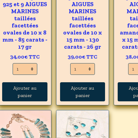
925 et 9 AIGUES
AIGUES
AI
MARINES
MARINES
MA
taillées
taillées
tai
facettées
facettées
fac
ovales de 10 x 8
ovales de 10 x
amand
mm - 85 carats -
15 mm - 130
x 15 
17 gr
carats - 26 gr
carats
34,00€
TTC
39,00€
TTC
38,0
Ajouter au
Ajouter au
Ajo
panier
panier
pa