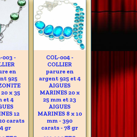
-003 -
COL-004 -
LLIER
COLLIER
ure en
parure en
nt 925
argent 925 et 4
ZONITE
AIGUES
 20 x 35
MARINES 20 x
 et 4
25 mm et 23
GUES
AIGUES
NES 12
MARINES 8 x 10
20 carats
mm - 390
24 gr
carats - 78 gr