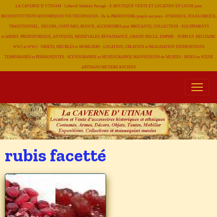
LA CAVERNE D' UTINAM - Collectif Solidaire Partagé - E-BOUTIQUE VENTE ET LOCATION EN LIGNE pour
RECONSTITUTIONS HISTORIQUES TOUTES EPOQUES - De la PREHISTOIRE jusqu'à nos jours - ETHNIQUE, FOLKLORIQUE,
TRADITIONNEL, DECORS, COSTUMES, BIJOUX, ACCESSOIRES pour BROCANTE, COLLECTION - EQUIPEMENTS
et ARMES PREHISTORIQUE, ANTIQUES, MEDIEVALES, RENAISSANCE, GRAND SIECLE, EMPIRE - SURPLUS MILITAIRE
WW1 et WW2 - OBJETS, MEUBLES et MOBILIERS - LOCATION, CREATION et REALISATION D'EXPOSITIONS
TEMPORAIRES et PERMANENTES - SCENOGRAPHIE et MUSEOGRAPHIE MANNEQUINS de MUSEES - MISES en SCENE
ARTISANS METIERS
ANCIENS
rubis facetté