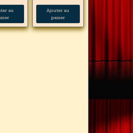
uter au
Ajouter au
nier
panier