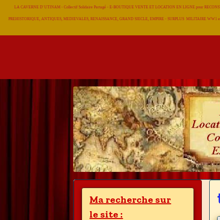
LA CAVERNE D' UTINAM - Collectif Solidaire Partagé - E-BOUTIQUE VENTE ET LOCATION EN LIGNE pour RE
PREHISTORIQUE, ANTIQUES, MEDIEVALES, RENAISSANCE, GRAND SIECLE, EMPIRE - SURPLUS MILITAIRE WW1 et
Ma recherche sur
le site :