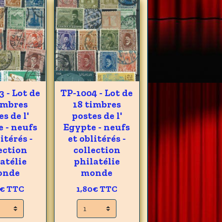
 - Lot de
TP-1004 - Lot de
imbres
18 timbres
s de l'
postes de l'
 - neufs
Egypte - neufs
itérés -
et oblitérés -
ection
collection
atélie
philatélie
onde
monde
0€
TTC
1,80€
TTC