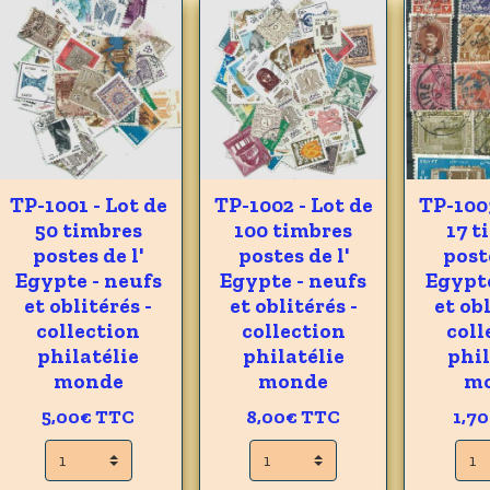
TP-1001 - Lot de
TP-1002 - Lot de
TP-1003
50 timbres
100 timbres
17 t
postes de l'
postes de l'
poste
Egypte - neufs
Egypte - neufs
Egypte
et oblitérés -
et oblitérés -
et obl
collection
collection
coll
philatélie
philatélie
phil
monde
monde
m
5,00€
TTC
8,00€
TTC
1,7