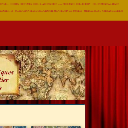
RADITIONNEL, DECORS, COSTUMES, BIJOUX, ACCESSOIRES pour BROCANTE, COLLECTION - EQUIPEMENTS et ARMES
 PERMANENTES - SCENOGRAPHIE et MUSEOGRAPHIE MANNEQUINS de MUSEES - MISES en SCENE ARTISANS METIERS