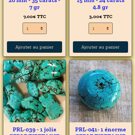
20 mm - 35 carats -
15 mm - 24 carats
7 gr
4.8 gr
7,00€
TTC
3,00€
TTC
Ajouter au panier
Ajouter au panier
PRL-039 - 1 jolie
PRL-041- 1 énorme