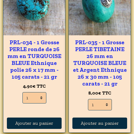
PRL-034 - 1 Grosse
PRL-035 - 1 Grosse
PERLE ronde de 26
PERLE TIBETAINE
mm en TURQUOISE
26 mm en
BLEUE Ethnique
TURQUOISE BLEUE
polie 26 x 17 mm -
et Argent Ethnique
105 carats - 21 gr
26 x 30 mm - 105
carats - 21 gr
4,90€
TTC
8,00€
TTC
Ajouter au panier
Ajouter au panier