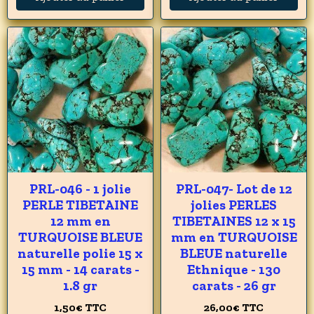
PRL-046 - 1 jolie
PRL-047- Lot de 12
PERLE TIBETAINE
jolies PERLES
12 mm en
TIBETAINES 12 x 15
TURQUOISE BLEUE
mm en TURQUOISE
naturelle polie 15 x
BLEUE naturelle
15 mm - 14 carats -
Ethnique - 130
1.8 gr
carats - 26 gr
1,50€
TTC
26,00€
TTC