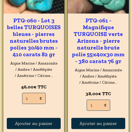
PTQ-060 - Lot 3
PTQ-061 -
belles TURQUOISES
Magnifique
bleues - pierres
TURQUOISE verte
naturelles brutes
Arizona - pierre
polies 30/40 mm -
naturelle brute
410 carats 82 gr
polie 55x40x30 mm
- 380 carats 76 gr
Aigue Marine / Amazonite
/ Ambre / Améthyste
Aigue Marine / Amazonite
/ Amétrine / Citrine...
/ Ambre / Améthyste
/ Amétrine / Citrine...
46,00€
TTC
38,00€
TTC
Ajouter au panier
Ajouter au panier