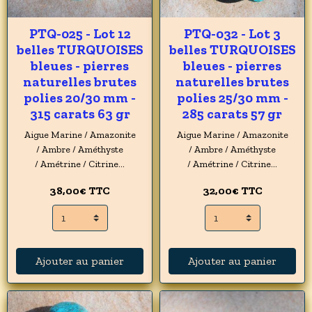
PTQ-025 - Lot 12
PTQ-032 - Lot 3
belles TURQUOISES
belles TURQUOISES
bleues - pierres
bleues - pierres
naturelles brutes
naturelles brutes
polies 20/30 mm -
polies 25/30 mm -
315 carats 63 gr
285 carats 57 gr
Aigue Marine / Amazonite
Aigue Marine / Amazonite
/ Ambre / Améthyste
/ Ambre / Améthyste
/ Amétrine / Citrine...
/ Amétrine / Citrine...
38,00€
TTC
32,00€
TTC
Ajouter au panier
Ajouter au panier