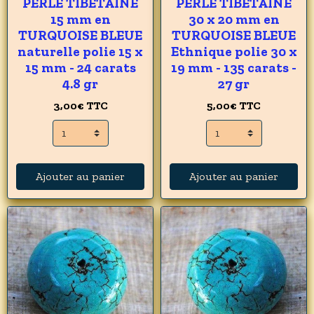
PERLE TIBETAINE
PERLE TIBETAINE
15 mm en
30 x 20 mm en
TURQUOISE BLEUE
TURQUOISE BLEUE
naturelle polie 15 x
Ethnique polie 30 x
15 mm - 24 carats
19 mm - 135 carats -
4.8 gr
27 gr
3,00€
TTC
5,00€
TTC
Ajouter au panier
Ajouter au panier