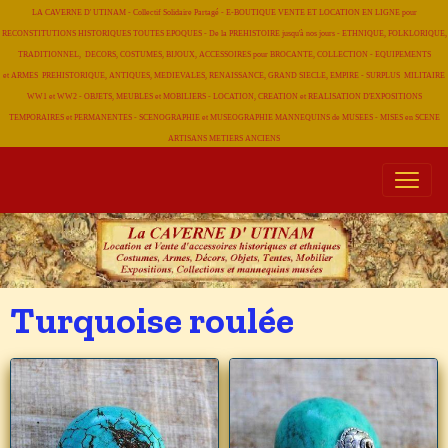
LA CAVERNE D' UTINAM - Collectif Solidaire Partagé - E-BOUTIQUE VENTE ET LOCATION EN LIGNE pour
RECONSTITUTIONS HISTORIQUES TOUTES EPOQUES - De la PREHISTOIRE jusqu'à nos jours - ETHNIQUE, FOLKLORIQUE,
TRADITIONNEL, DECORS, COSTUMES, BIJOUX, ACCESSOIRES pour BROCANTE, COLLECTION - EQUIPEMENTS
et ARMES PREHISTORIQUE, ANTIQUES, MEDIEVALES, RENAISSANCE, GRAND SIECLE, EMPIRE - SURPLUS MILITAIRE
WW1 et WW2 - OBJETS, MEUBLES et MOBILIERS - LOCATION, CREATION et REALISATION D'EXPOSITIONS
TEMPORAIRES et PERMANENTES - SCENOGRAPHIE et MUSEOGRAPHIE MANNEQUINS de MUSEES - MISES en SCENE
ARTISANS METIERS
ANCIENS
Turquoise roulée