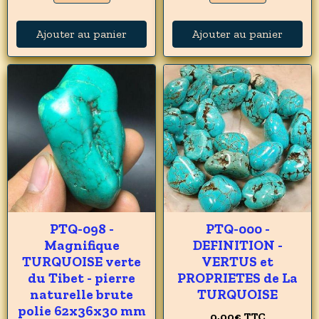
Ajouter au panier
Ajouter au panier
PTQ-098 -
PTQ-000 -
Magnifique
DEFINITION -
TURQUOISE verte
VERTUS et
du Tibet - pierre
PROPRIETES de La
naturelle brute
TURQUOISE
polie 62x36x30 mm
0,00€
TTC