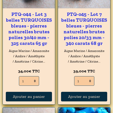
PTQ-044 - Lot 3
PTQ-045 - Lot 7
belles TURQUOISES
belles TURQUOISES
bleues - pierres
bleues - pierres
naturelles brutes
naturelles brutes
polies 30/40 mm -
polies 20/33 mm -
325 carats 65 gr
340 carats 68 gr
Aigue Marine / Amazonite
Aigue Marine / Amazonite
/ Ambre / Améthyste
/ Ambre / Améthyste
/ Amétrine / Citrine...
/ Amétrine / Citrine...
34,00€
TTC
39,00€
TTC
Ajouter au panier
Ajouter au panier