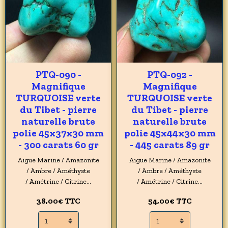
PTQ-090 -
PTQ-092 -
Magnifique
Magnifique
TURQUOISE verte
TURQUOISE verte
du Tibet - pierre
du Tibet - pierre
naturelle brute
naturelle brute
polie 45x37x30 mm
polie 45x44x30 mm
- 300 carats 60 gr
- 445 carats 89 gr
Aigue Marine / Amazonite
Aigue Marine / Amazonite
/ Ambre / Améthyste
/ Ambre / Améthyste
/ Amétrine / Citrine...
/ Amétrine / Citrine...
38,00€
TTC
54,00€
TTC