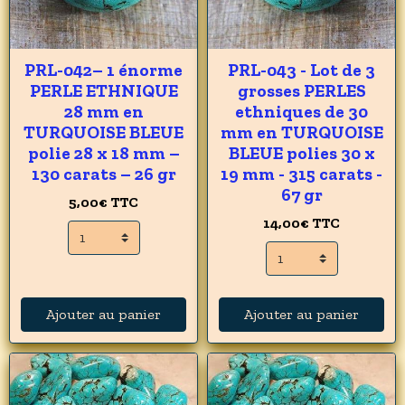
PRL-042– 1 énorme
PRL-043 - Lot de 3
PERLE ETHNIQUE
grosses PERLES
28 mm en
ethniques de 30
TURQUOISE BLEUE
mm en TURQUOISE
polie 28 x 18 mm –
BLEUE polies 30 x
130 carats – 26 gr
19 mm - 315 carats -
67 gr
5,00€
TTC
14,00€
TTC
Ajouter au panier
Ajouter au panier