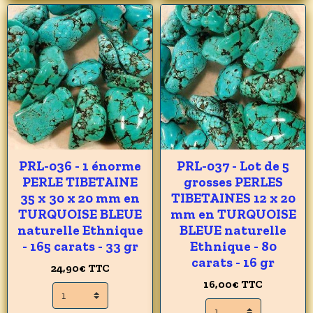
PRL-036 - 1 énorme
PRL-037 - Lot de 5
PERLE TIBETAINE
grosses PERLES
35 x 30 x 20 mm en
TIBETAINES 12 x 20
TURQUOISE BLEUE
mm en TURQUOISE
naturelle Ethnique
BLEUE naturelle
- 165 carats - 33 gr
Ethnique - 80
carats - 16 gr
24,90€
TTC
16,00€
TTC