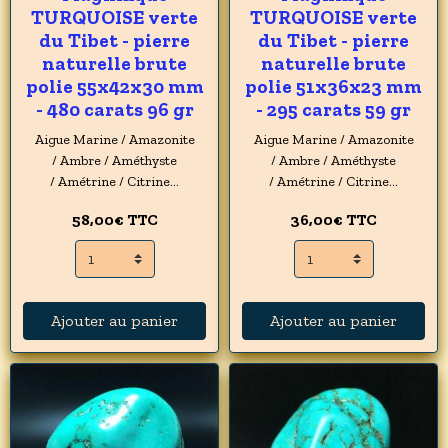
TURQUOISE verte
TURQUOISE verte
du Tibet - pierre
du Tibet - pierre
naturelle brute
naturelle brute
polie 55x42x30 mm
polie 51x36x23 mm
- 480 carats 96 gr
- 295 carats 59 gr
Aigue Marine / Amazonite
Aigue Marine / Amazonite
/ Ambre / Améthyste
/ Ambre / Améthyste
/ Amétrine / Citrine...
/ Amétrine / Citrine...
58,00€
TTC
36,00€
TTC
Ajouter au panier
Ajouter au panier