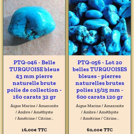
PTQ-046 - Belle
PTQ-056 - Lot 20
TURQUOISE bleue
belles TURQUOISES
43 mm pierre
bleues - pierres
naturelle brute
naturelles brutes
polie de collection -
polies 15/25 mm -
160 carats 32 gr
600 carats 120 gr
Aigue Marine / Amazonite
Aigue Marine / Amazonite
/ Ambre / Améthyste
/ Ambre / Améthyste
/ Amétrine / Citrine...
/ Amétrine / Citrine...
16,00€
TTC
60,00€
TTC