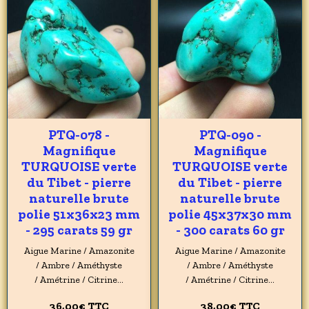
PTQ-078 -
PTQ-090 -
Magnifique
Magnifique
TURQUOISE verte
TURQUOISE verte
du Tibet - pierre
du Tibet - pierre
naturelle brute
naturelle brute
polie 51x36x23 mm
polie 45x37x30 mm
- 295 carats 59 gr
- 300 carats 60 gr
Aigue Marine / Amazonite
Aigue Marine / Amazonite
/ Ambre / Améthyste
/ Ambre / Améthyste
/ Amétrine / Citrine...
/ Amétrine / Citrine...
36,00€
TTC
38,00€
TTC