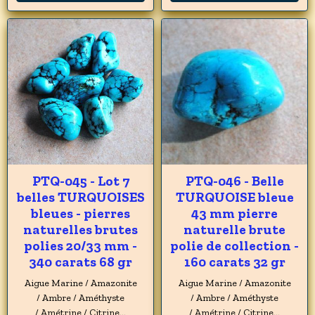
PTQ-045 - Lot 7
PTQ-046 - Belle
belles TURQUOISES
TURQUOISE bleue
bleues - pierres
43 mm pierre
naturelles brutes
naturelle brute
polies 20/33 mm -
polie de collection -
340 carats 68 gr
160 carats 32 gr
Aigue Marine / Amazonite
Aigue Marine / Amazonite
/ Ambre / Améthyste
/ Ambre / Améthyste
/ Amétrine / Citrine...
/ Amétrine / Citrine...