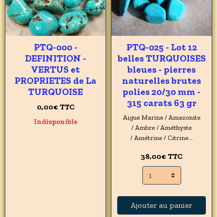
PTQ-000 -
PTQ-025 - Lot 12
DEFINITION -
belles TURQUOISES
VERTUS et
bleues - pierres
PROPRIETES de La
naturelles brutes
TURQUOISE
polies 20/30 mm -
315 carats 63 gr
0,00€
TTC
Aigue Marine / Amazonite
Indisponible
/ Ambre / Améthyste
/ Amétrine / Citrine...
38,00€
TTC
Ajouter au panier