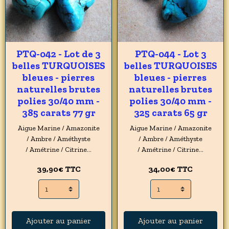
PTQ-042 - Lot de 3
PTQ-044 - Lot 3
belles TURQUOISES
belles TURQUOISES
bleues - pierres
bleues - pierres
naturelles brutes
naturelles brutes
polies 30/40 mm -
polies 30/40 mm -
385 carats 77 gr
325 carats 65 gr
Aigue Marine / Amazonite
Aigue Marine / Amazonite
/ Ambre / Améthyste
/ Ambre / Améthyste
/ Amétrine / Citrine...
/ Amétrine / Citrine...
39,90€
TTC
34,00€
TTC
Ajouter au panier
Ajouter au panier