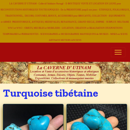
LA CAVERNE D' UTINAM - Collectif Solidaire Partagé - E-BOUTIQUE VENTE ET LOCATION EN LIGNE pour
RECONSTITUTIONS HISTORIQUES TOUTES EPOQUES - De la PREHISTOIRE jusqu'à nos jours - ETHNIQUE, FOLKLORIQUE,
TRADITIONNEL, DECORS, COSTUMES, BIJOUX, ACCESSOIRES pour BROCANTE, COLLECTION - EQUIPEMENTS
et ARMES PREHISTORIQUE, ANTIQUES, MEDIEVALES, RENAISSANCE, GRAND SIECLE, EMPIRE - SURPLUS MILITAIRE
WW1 et WW2 - OBJETS, MEUBLES et MOBILIERS - LOCATION, CREATION et REALISATION D'EXPOSITIONS
TEMPORAIRES et PERMANENTES - SCENOGRAPHIE et MUSEOGRAPHIE MANNEQUINS de MUSEES - MISES en SCENE
ARTISANS METIERS
ANCIENS
Turquoise tibétaine