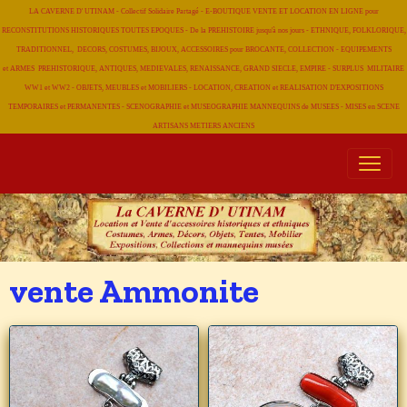
LA CAVERNE D' UTINAM - Collectif Solidaire Partagé - E-BOUTIQUE VENTE ET LOCATION EN LIGNE pour
RECONSTITUTIONS HISTORIQUES TOUTES EPOQUES - De la PREHISTOIRE jusqu'à nos jours - ETHNIQUE, FOLKLORIQUE,
TRADITIONNEL, DECORS, COSTUMES, BIJOUX, ACCESSOIRES pour BROCANTE, COLLECTION - EQUIPEMENTS
et ARMES PREHISTORIQUE, ANTIQUES, MEDIEVALES, RENAISSANCE, GRAND SIECLE, EMPIRE - SURPLUS MILITAIRE
WW1 et WW2 - OBJETS, MEUBLES et MOBILIERS - LOCATION, CREATION et REALISATION D'EXPOSITIONS
TEMPORAIRES et PERMANENTES - SCENOGRAPHIE et MUSEOGRAPHIE MANNEQUINS de MUSEES - MISES en SCENE
ARTISANS METIERS
ANCIENS
vente Ammonite