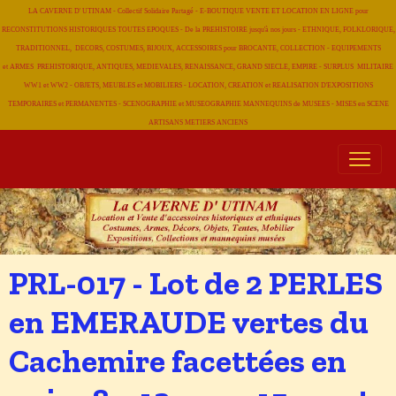
LA CAVERNE D' UTINAM - Collectif Solidaire Partagé - E-BOUTIQUE VENTE ET LOCATION EN LIGNE pour
RECONSTITUTIONS HISTORIQUES TOUTES EPOQUES - De la PREHISTOIRE jusqu'à nos jours - ETHNIQUE, FOLKLORIQUE,
TRADITIONNEL, DECORS, COSTUMES, BIJOUX, ACCESSOIRES pour BROCANTE, COLLECTION - EQUIPEMENTS
et ARMES PREHISTORIQUE, ANTIQUES, MEDIEVALES, RENAISSANCE, GRAND SIECLE, EMPIRE - SURPLUS MILITAIRE
WW1 et WW2 - OBJETS, MEUBLES et MOBILIERS - LOCATION, CREATION et REALISATION D'EXPOSITIONS
TEMPORAIRES et PERMANENTES - SCENOGRAPHIE et MUSEOGRAPHIE MANNEQUINS de MUSEES - MISES en SCENE
ARTISANS METIERS
ANCIENS
PRL-017 - Lot de 2 PERLES
en EMERAUDE vertes du
Cachemire facettées en