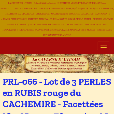
LA CAVERNE D' UTINAM - Collectif Solidaire Partagé - E-BOUTIQUE VENTE ET LOCATION EN LIGNE pour
RECONSTITUTIONS HISTORIQUES TOUTES EPOQUES - De la PREHISTOIRE jusqu'à nos jours - ETHNIQUE, FOLKLORIQUE,
TRADITIONNEL, DECORS, COSTUMES, BIJOUX, ACCESSOIRES pour BROCANTE, COLLECTION - EQUIPEMENTS
et ARMES PREHISTORIQUE, ANTIQUES, MEDIEVALES, RENAISSANCE, GRAND SIECLE, EMPIRE - SURPLUS MILITAIRE
WW1 et WW2 - OBJETS, MEUBLES et MOBILIERS - LOCATION, CREATION et REALISATION D'EXPOSITIONS
TEMPORAIRES et PERMANENTES - SCENOGRAPHIE et MUSEOGRAPHIE MANNEQUINS de MUSEES - MISES en SCENE
ARTISANS METIERS
ANCIENS
PRL-066 - Lot de 3 PERLES
en RUBIS rouge du
CACHEMIRE - Facettées