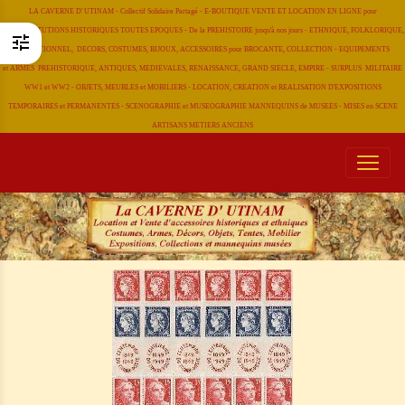
LA CAVERNE D' UTINAM - Collectif Solidaire Partagé - E-BOUTIQUE VENTE ET LOCATION EN LIGNE pour
RECONSTITUTIONS HISTORIQUES TOUTES EPOQUES - De la PREHISTOIRE jusqu'à nos jours - ETHNIQUE, FOLKLORIQUE,
TRADITIONNEL, DECORS, COSTUMES, BIJOUX, ACCESSOIRES pour BROCANTE, COLLECTION - EQUIPEMENTS
et ARMES PREHISTORIQUE, ANTIQUES, MEDIEVALES, RENAISSANCE, GRAND SIECLE, EMPIRE - SURPLUS MILITAIRE
WW1 et WW2 - OBJETS, MEUBLES et MOBILIERS - LOCATION, CREATION et REALISATION D'EXPOSITIONS
TEMPORAIRES et PERMANENTES - SCENOGRAPHIE et MUSEOGRAPHIE MANNEQUINS de MUSEES - MISES en SCENE
ARTISANS METIERS
ANCIENS