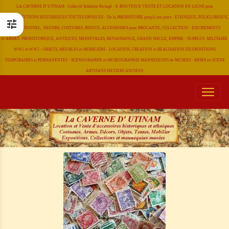
LA CAVERNE D' UTINAM - Collectif Solidaire Partagé - E-BOUTIQUE VENTE ET LOCATION EN LIGNE pour
RECONSTITUTIONS HISTORIQUES TOUTES EPOQUES - De la PREHISTOIRE jusqu'à nos jours - ETHNIQUE, FOLKLORIQUE,
TRADITIONNEL, DECORS, COSTUMES, BIJOUX, ACCESSOIRES pour BROCANTE, COLLECTION - EQUIPEMENTS
et ARMES PREHISTORIQUE, ANTIQUES, MEDIEVALES, RENAISSANCE, GRAND SIECLE, EMPIRE - SURPLUS MILITAIRE
WW1 et WW2 - OBJETS, MEUBLES et MOBILIERS - LOCATION, CREATION et REALISATION D'EXPOSITIONS
TEMPORAIRES et PERMANENTES - SCENOGRAPHIE et MUSEOGRAPHIE MANNEQUINS de MUSEES - MISES en SCENE
ARTISANS METIERS
ANCIENS