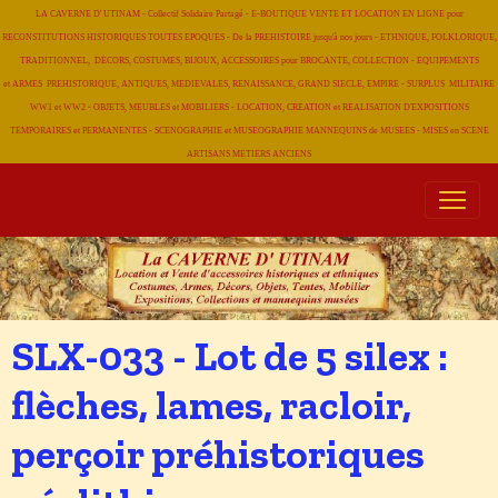
LA CAVERNE D' UTINAM - Collectif Solidaire Partagé - E-BOUTIQUE VENTE ET LOCATION EN LIGNE pour
RECONSTITUTIONS HISTORIQUES TOUTES EPOQUES - De la PREHISTOIRE jusqu'à nos jours - ETHNIQUE, FOLKLORIQUE,
TRADITIONNEL, DECORS, COSTUMES, BIJOUX, ACCESSOIRES pour BROCANTE, COLLECTION - EQUIPEMENTS
et ARMES PREHISTORIQUE, ANTIQUES, MEDIEVALES, RENAISSANCE, GRAND SIECLE, EMPIRE - SURPLUS MILITAIRE
WW1 et WW2 - OBJETS, MEUBLES et MOBILIERS - LOCATION, CREATION et REALISATION D'EXPOSITIONS
TEMPORAIRES et PERMANENTES - SCENOGRAPHIE et MUSEOGRAPHIE MANNEQUINS de MUSEES - MISES en SCENE
ARTISANS METIERS
ANCIENS
SLX-033 - Lot de 5 silex :
flèches, lames, racloir,
perçoir préhistoriques