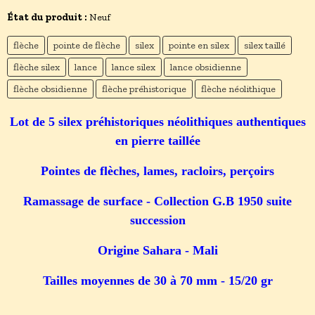
État du produit :
Neuf
flèche
pointe de flèche
silex
pointe en silex
silex taillé
flèche silex
lance
lance silex
lance obsidienne
flèche obsidienne
flèche préhistorique
flèche néolithique
Lot de 5 silex préhistoriques néolithiques authentiques
en pierre taillée
Pointes de flèches, lames, racloirs, perçoirs
Ramassage de surface - Collection G.B 1950 suite
succession
Origine Sahara - Mali
Tailles moyennes de 30 à 70 mm - 15/20 gr