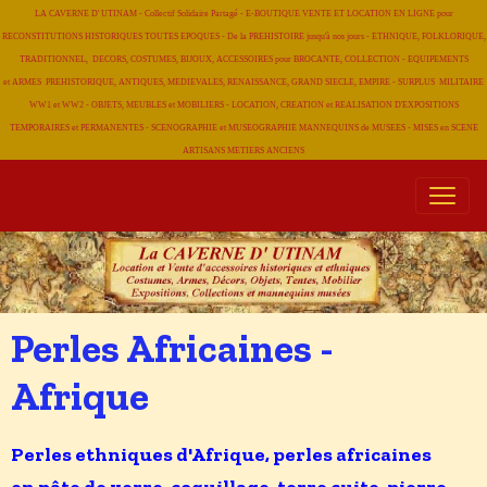
LA CAVERNE D' UTINAM - Collectif Solidaire Partagé - E-BOUTIQUE VENTE ET LOCATION EN LIGNE pour
RECONSTITUTIONS HISTORIQUES TOUTES EPOQUES - De la PREHISTOIRE jusqu'à nos jours - ETHNIQUE, FOLKLORIQUE,
TRADITIONNEL, DECORS, COSTUMES, BIJOUX, ACCESSOIRES pour BROCANTE, COLLECTION - EQUIPEMENTS
et ARMES PREHISTORIQUE, ANTIQUES, MEDIEVALES, RENAISSANCE, GRAND SIECLE, EMPIRE - SURPLUS MILITAIRE
WW1 et WW2 - OBJETS, MEUBLES et MOBILIERS - LOCATION, CREATION et REALISATION D'EXPOSITIONS
TEMPORAIRES et PERMANENTES - SCENOGRAPHIE et MUSEOGRAPHIE MANNEQUINS de MUSEES - MISES en SCENE
ARTISANS METIERS
ANCIENS
Perles Africaines -
Afrique
Perles ethniques d'Afrique, perles africaines
en pâte de verre, coquillage, terre cuite, pierre,