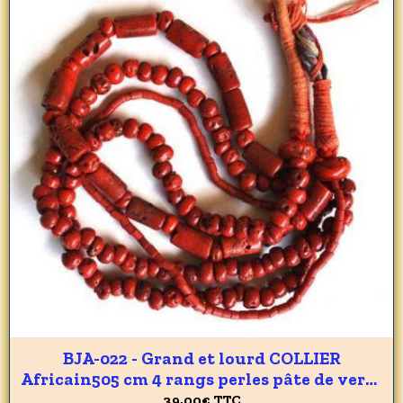
BJA-022 - Grand et lourd COLLIER
Africain505 cm 4 rangs perles pâte de verre
8x10 mm façon CORAIL - 159 gr
39,00€
TTC