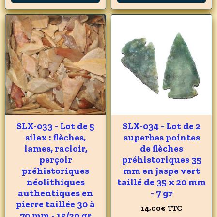
SLX-033 - Lot de 5
SLX-034 - Lot de 2
silex : flèches,
superbes pointes
lames, racloir,
de flèches
perçoir
préhistoriques 35
préhistoriques
mm en jaspe vert
néolithiques
taillé de 35 x 20 mm
authentiques en
- 7 gr
pierre taillée 30 à
14,00€
TTC
70 mm - 15/20 gr