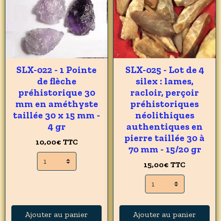
SLX-022 - 1 Pointe
SLX-025 - Lot de 4
de flèche
silex : lames,
préhistorique 30
racloir, perçoir
mm en améthyste
préhistoriques
taillée 30 x 15 mm -
néolithiques
4 gr
authentiques en
pierre taillée 30 à
10,00€
TTC
70 mm - 15/20 gr
15,00€
TTC
Ajouter au panier
Ajouter au panier