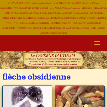
LA CAVERNE D' UTINAM - Collectif Solidaire Partagé - E-BOUTIQUE VENTE ET LOCATION EN LIGNE pour
RECONSTITUTIONS HISTORIQUES TOUTES EPOQUES - De la PREHISTOIRE jusqu'à nos jours - ETHNIQUE, FOLKLORIQUE,
TRADITIONNEL, DECORS, COSTUMES, BIJOUX, ACCESSOIRES pour BROCANTE, COLLECTION - EQUIPEMENTS
et ARMES PREHISTORIQUE, ANTIQUES, MEDIEVALES, RENAISSANCE, GRAND SIECLE, EMPIRE - SURPLUS MILITAIRE
WW1 et WW2 - OBJETS, MEUBLES et MOBILIERS - LOCATION, CREATION et REALISATION D'EXPOSITIONS
TEMPORAIRES et PERMANENTES - SCENOGRAPHIE et MUSEOGRAPHIE MANNEQUINS de MUSEES - MISES en SCENE
ARTISANS METIERS
ANCIENS
flèche obsidienne