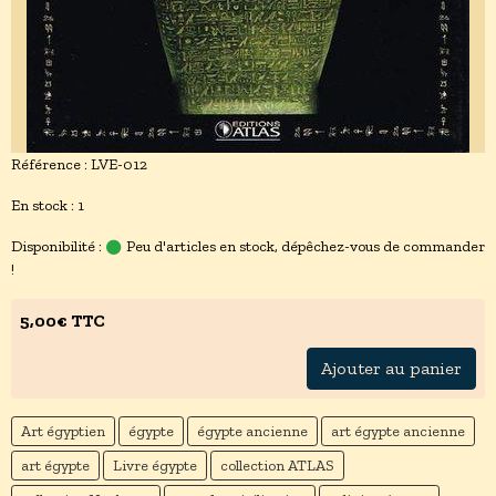
Référence : LVE-012
En stock : 1
Disponibilité :
Peu d'articles en stock, dépêchez-vous de commander
!
5,00€ TTC
Ajouter au panier
Art égyptien
égypte
égypte ancienne
art égypte ancienne
art égypte
Livre égypte
collection ATLAS