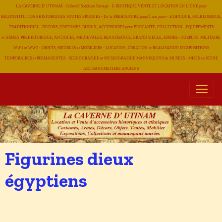
LA CAVERNE D' UTINAM - Collectif Solidaire Partagé - E-BOUTIQUE VENTE ET LOCATION EN LIGNE pour
RECONSTITUTIONS HISTORIQUES TOUTES EPOQUES - De la PREHISTOIRE jusqu'à nos jours - ETHNIQUE, FOLKLORIQUE,
TRADITIONNEL, DECORS, COSTUMES, BIJOUX, ACCESSOIRES pour BROCANTE, COLLECTION - EQUIPEMENTS
et ARMES PREHISTORIQUE, ANTIQUES, MEDIEVALES, RENAISSANCE, GRAND SIECLE, EMPIRE - SURPLUS MILITAIRE
WW1 et WW2 - OBJETS, MEUBLES et MOBILIERS - LOCATION, CREATION et REALISATION D'EXPOSITIONS
TEMPORAIRES et PERMANENTES - SCENOGRAPHIE et MUSEOGRAPHIE MANNEQUINS de MUSEES - MISES en SCENE
ARTISANS METIERS
ANCIENS
Figurines dieux
égyptiens