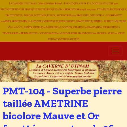
LA CAVERNE D' UTINAM - Collectif Solidaire Partagé - E-BOUTIQUE VENTE ET LOCATION EN LIGNE pour
RECONSTITUTIONS HISTORIQUES TOUTES EPOQUES - De la PREHISTOIRE jusqu'à nos jours - ETHNIQUE, FOLKLORIQUE,
TRADITIONNEL, DECORS, COSTUMES, BIJOUX, ACCESSOIRES pour BROCANTE, COLLECTION - EQUIPEMENTS
et ARMES PREHISTORIQUE, ANTIQUES, MEDIEVALES, RENAISSANCE, GRAND SIECLE, EMPIRE - SURPLUS MILITAIRE
WW1 et WW2 - OBJETS, MEUBLES et MOBILIERS - LOCATION, CREATION et REALISATION D'EXPOSITIONS
TEMPORAIRES et PERMANENTES - SCENOGRAPHIE et MUSEOGRAPHIE MANNEQUINS de MUSEES - MISES en SCENE
ARTISANS METIERS
ANCIENS
PMT-104 - Superbe pierre
taillée AMETRINE
bicolore Mauve et Or