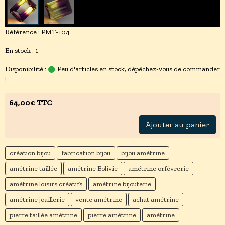
Référence : PMT-104
En stock : 1
Disponibilité :
Peu d'articles en stock, dépêchez-vous de commander
!
64,00€ TTC
Ajouter au panier
création bijou
fabrication bijou
bijou amétrine
amétrine taillée
amétrine Bolivie
amétrine orfèvrerie
amétrine loisirs créatifs
amétrine bijouterie
amétrine joaillerie
vente amétrine
achat amétrine
pierre taillée amétrine
pierre amétrine
amétrine