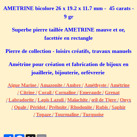
AMETRINE bicolore
26 x 19.2 x 11.7 mm - 45 carats -
9 gr
Superbe pierre taillée AMETRINE mauve et or,
f
acettée en rectangle
Pierre de collection - loisirs créatifs, travaux manuels
Amétrine pour création et fabrication de bijoux en
joaillerie, bijouterie, orfèvrerie
Aigue Marine /
Amazonite /
Ambre /
Améthyste /
Amétrine
/
Citrine /
Corail /
Cornaline /
Emeraude /
Grenat
/
Labradorite /
Lapis Lazuli /
Malachite /
œil de Tigre /
Onyx
/
Opale /
Péridot /
Préhnite /
Rhodonite /
Rubis /
Saphir
/
Topaze /
Tourmaline /
Turquoise
Partager
Facebook
X
Email