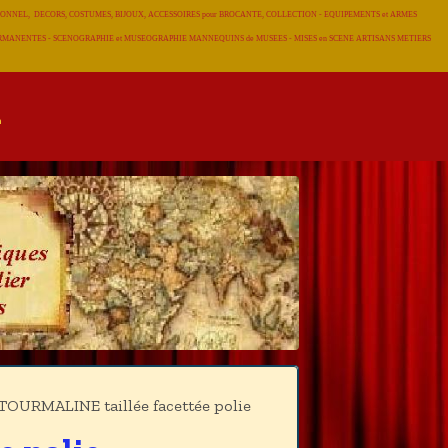
RADITIONNEL, DECORS, COSTUMES, BIJOUX, ACCESSOIRES pour BROCANTE, COLLECTION - EQUIPEMENTS et ARMES
 PERMANENTES - SCENOGRAPHIE et MUSEOGRAPHIE MANNEQUINS de MUSEES - MISES en SCENE ARTISANS METIERS
TOURMALINE taillée facettée polie