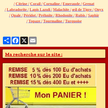
/
Citrine /
Corail /
Cornaline /
Emeraude /
Grenat
/
Labradorite /
Lapis Lazuli /
Malachite /
œil de Tigre /
Onyx
/
Opale /
Péridot /
Préhnite /
Rhodonite /
Rubis /
Saphir
/
Topaze /
Tourmaline /
Turquoise
Partager
Facebook
X
Email
Ma recherche sur le site :