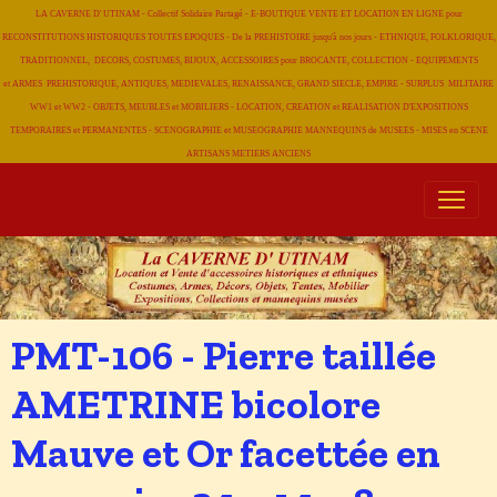
LA CAVERNE D' UTINAM - Collectif Solidaire Partagé - E-BOUTIQUE VENTE ET LOCATION EN LIGNE pour
RECONSTITUTIONS HISTORIQUES TOUTES EPOQUES - De la PREHISTOIRE jusqu'à nos jours - ETHNIQUE, FOLKLORIQUE,
TRADITIONNEL, DECORS, COSTUMES, BIJOUX, ACCESSOIRES pour BROCANTE, COLLECTION - EQUIPEMENTS
et ARMES PREHISTORIQUE, ANTIQUES, MEDIEVALES, RENAISSANCE, GRAND SIECLE, EMPIRE - SURPLUS MILITAIRE
WW1 et WW2 - OBJETS, MEUBLES et MOBILIERS - LOCATION, CREATION et REALISATION D'EXPOSITIONS
TEMPORAIRES et PERMANENTES - SCENOGRAPHIE et MUSEOGRAPHIE MANNEQUINS de MUSEES - MISES en SCENE
ARTISANS METIERS
ANCIENS
PMT-106 - Pierre taillée
AMETRINE bicolore
Mauve et Or facettée en