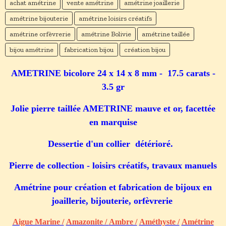
achat amétrine
vente amétrine
amétrine joaillerie
amétrine bijouterie
amétrine loisirs créatifs
amétrine orfèvrerie
amétrine Bolivie
amétrine taillée
bijou amétrine
fabrication bijou
création bijou
AMETRINE bicolore
24 x 14 x 8 mm - 17.5 carats -
3.5 gr
Jolie pierre taillée AMETRINE mauve et or, f
acettée
en marquise
Dessertie d'un collier détérioré.
Pierre de collection - loisirs créatifs, travaux manuels
Amétrine pour création et fabrication de bijoux en
joaillerie, bijouterie, orfèvrerie
Aigue Marine /
Amazonite /
Ambre /
Améthyste /
Amétrine